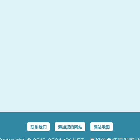
联系我们
添加您的网站
网站地图