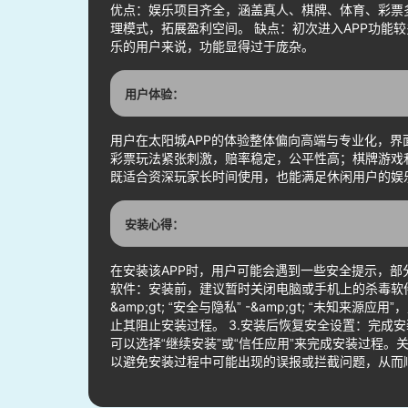
优点：娱乐项目齐全，涵盖真人、棋牌、体育、彩票
理模式，拓展盈利空间。 缺点：初次进入APP功
乐的用户来说，功能显得过于庞杂。
用户体验：
用户在太阳城APP的体验整体偏向高端与专业化，
彩票玩法紧张刺激，赔率稳定，公平性高；棋牌游戏
既适合资深玩家长时间使用，也能满足休闲用户的娱
安装心得：
在安装该APP时，用户可能会遇到一些安全提示，
软件：安装前，建议暂时关闭电脑或手机上的杀毒软件，
&amp;gt; “安全与隐私” -&amp;gt; 
止其阻止安装过程。 3.安装后恢复安全设置：完成
可以选择“继续安装”或“信任应用”来完成安装过程
以避免安装过程中可能出现的误报或拦截问题，从而顺