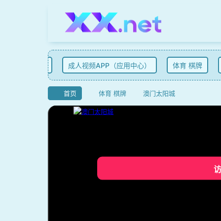
中文成人网站
成人视频APP（应用中心）
体育 棋牌
首页
体育 棋牌
澳门太阳城