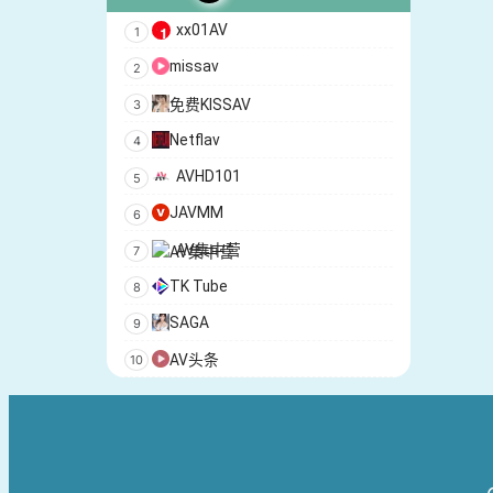
xx01AV
missav
免费KISSAV
Netflav
AVHD101
JAVMM
AV集中营
TK Tube
SAGA
AV头条