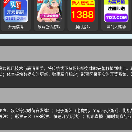
开元棋牌
破解色情游戏
澳门金沙
澳门大赌场
用高端视讯技术与高清画质，将传统线下赌场的服务体验完整移植到线上。
法；体育板块数据实时更新，赔率精准稳定；彩票区采用实时开奖系统，
轮盘、骰宝等实时荷官发牌）；电子游艺（老虎机、Yoplay小游戏、街
投注）；彩票专区（VR彩票、快速开奖玩法）；视讯直播（即时观赛与