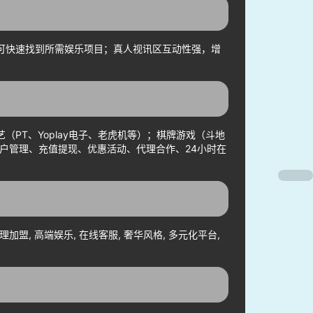
户可快速找到所需娱乐项目；真人视讯区互动性强，增
PT、Yoplay电子、老虎机等）；棋牌游戏（斗地
户管理、充值提现、优惠活动、代理合作、24小时在
 代理加盟, 高端娱乐, 在线客服, 奢华风格, 多元化平台,