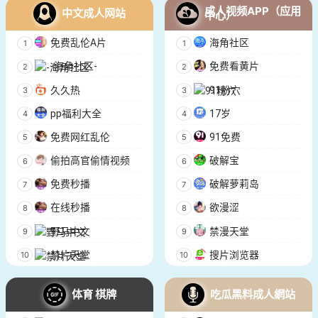
成人视频APP（应用
中文成人网站
中心）
免费乱伦A片
海角社区
-海角社区-
免费看黄片
久久热
91粉穴
pp福利大全
17岁
免费网红乱伦
91免费
偷拍高官偷情视频
破解宝
免费秒播
破解萝莉岛
在线秒播
欲漫涩
野马中文
禁漫天堂
禁片天堂
搜片浏览器
体育 棋牌
吃瓜黑料成人網站