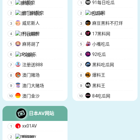
新葡京
91每日吃瓜
澳门新葡京
吃瓜网
威尼斯人
麻豆黑料不打烊
开元棋牌
17黑料网
麻将胡了
小嘴吃瓜
PG娱乐
92吃瓜
注册送888
黑料吃瓜网
澳门赌场
爆料王
澳门大赌场
黑料王
澳门金沙
84吃瓜网
日本AV网站
xx01AV
missav