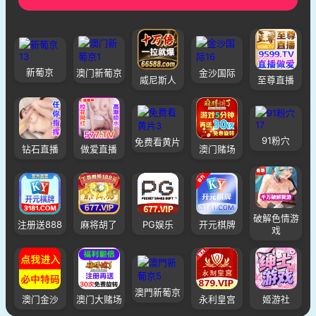
新葡京
澳门新葡京
金沙国际
威尼斯人
至尊直播
91粉穴
免费看黄片
钻石直播
做爱直播
澳门赌场
破解色情游
注册送888
麻将胡了
PG娱乐
开元棋牌
戏
澳門新葡京
澳门金沙
澳门大赌场
永利皇宫
姬游社