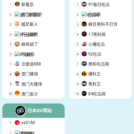
新葡京
91每日吃瓜
澳门新葡京
吃瓜网
威尼斯人
麻豆黑料不打烊
开元棋牌
17黑料网
麻将胡了
小嘴吃瓜
PG娱乐
92吃瓜
注册送888
黑料吃瓜网
澳门赌场
爆料王
澳门大赌场
黑料王
澳门金沙
84吃瓜网
日本AV网站
xx01AV
missav