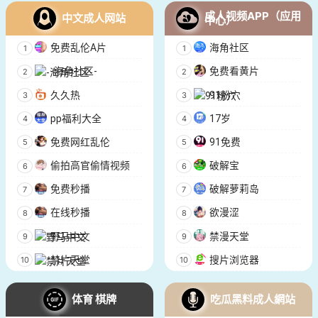
成人视频APP（应用
中文成人网站
中心）
免费乱伦A片
海角社区
-海角社区-
免费看黄片
久久热
91粉穴
pp福利大全
17岁
免费网红乱伦
91免费
偷拍高官偷情视频
破解宝
免费秒播
破解萝莉岛
在线秒播
欲漫涩
野马中文
禁漫天堂
禁片天堂
搜片浏览器
体育 棋牌
吃瓜黑料成人網站