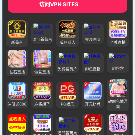
访问VPN SITES
澳门新葡京
金沙国际
新葡京
威尼斯人
至尊直播
91粉穴
免费看黄片
绯色直播
钻石直播
做爱直播
破解色情游
注册送888
麻将胡了
PG娱乐
开元棋牌
戏
澳門新葡京