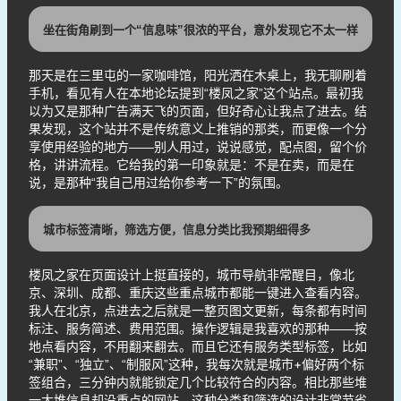
坐在街角刷到一个“信息味”很浓的平台，意外发现它不太一样
那天是在三里屯的一家咖啡馆，阳光洒在木桌上，我无聊刷着
手机，看见有人在本地论坛提到“楼凤之家”这个站点。最初我
以为又是那种广告满天飞的页面，但好奇心让我点了进去。结
果发现，这个站并不是传统意义上推销的那类，而更像一个分
享使用经验的地方——别人用过，说说感觉，配点图，留个价
格，讲讲流程。它给我的第一印象就是：不是在卖，而是在
说，是那种“我自己用过给你参考一下”的氛围。
城市标签清晰，筛选方便，信息分类比我预期细得多
楼凤之家在页面设计上挺直接的，城市导航非常醒目，像北
京、深圳、成都、重庆这些重点城市都能一键进入查看内容。
我人在北京，点进去之后就是一整页图文更新，每条都有时间
标注、服务简述、费用范围。操作逻辑是我喜欢的那种——按
地点看内容，不用翻来翻去。而且它还有服务类型标签，比如
“兼职”、“独立”、“制服风”这种，我每次就是城市+偏好两个标
签组合，三分钟内就能锁定几个比较符合的内容。相比那些堆
一大堆信息却没重点的网站，这种分类和筛选的设计非常节省