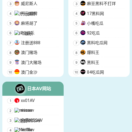
威尼斯人
麻豆黑料不打烊
开元棋牌
17黑料网
麻将胡了
小嘴吃瓜
PG娱乐
92吃瓜
注册送888
黑料吃瓜网
澳门赌场
爆料王
澳门大赌场
黑料王
澳门金沙
84吃瓜网
日本AV网站
xx01AV
missav
免费KISSAV
Netflav