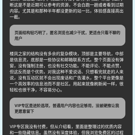
断这是不是近期可以参考的资源，不会白跑一趟或者看到过期
内容。尤其是和那种半年都没更新的站一比，体验感直接高出
一截。
页面结构轻巧明了，匿名浏览也减少干扰，更适合只看不聊的
用户
楼凤之家的结构没有多余的复杂模块，顶部是主要导航，中部
是信息流，底部是一些协议和邮箱联系方式。整个页面没有弹
窗，没有强制注册，也没有社交功能。不能评论、不能点赞，
但这反而是个优势。对我这种不爱说话、只想看完就走的人来
说，没有互动区就不会出现废话和广告灌水，整个平台更像是
一个高效率的信息池而不是社区。用起来就像刷新闻一样，很
轻松也很干净，不容易分心。
VIP专区是进阶选项，普通用户内容也足够用，没被硬推让我
更愿意留下
VIP专区我没有付费，但从介绍看，里面是整理过的优质内容
和一些隐藏信息。虽然没有深度体验，但我浏览免费区的过程