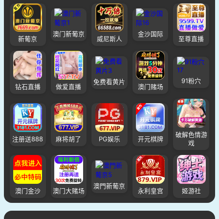
澳门新葡京
金沙国际
新葡京
威尼斯人
至尊直播
91粉穴
免费看黄片
钻石直播
做爱直播
澳门赌场
破解色情游
注册送888
麻将胡了
PG娱乐
开元棋牌
戏
澳門新葡京
澳门金沙
澳门大赌场
永利皇宫
姬游社