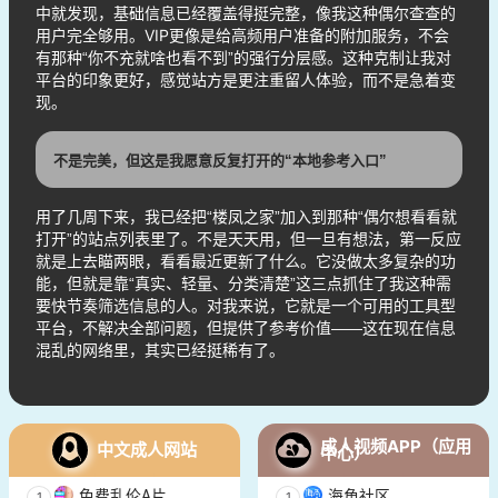
中就发现，基础信息已经覆盖得挺完整，像我这种偶尔查查的
用户完全够用。VIP更像是给高频用户准备的附加服务，不会
有那种“你不充就啥也看不到”的强行分层感。这种克制让我对
平台的印象更好，感觉站方是更注重留人体验，而不是急着变
现。
不是完美，但这是我愿意反复打开的“本地参考入口”
用了几周下来，我已经把“楼凤之家”加入到那种“偶尔想看看就
打开”的站点列表里了。不是天天用，但一旦有想法，第一反应
就是上去瞄两眼，看看最近更新了什么。它没做太多复杂的功
能，但就是靠“真实、轻量、分类清楚”这三点抓住了我这种需
要快节奏筛选信息的人。对我来说，它就是一个可用的工具型
平台，不解决全部问题，但提供了参考价值——这在现在信息
混乱的网络里，其实已经挺稀有了。
成人视频APP（应用
中文成人网站
中心）
免费乱伦A片
海角社区