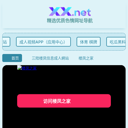
精选优质色情网址导航
网站
成人视频APP（应用中心）
体育 棋牌
吃瓜黑料
首页
三陪楼凤信息成人網站
楼凤之家
访问楼凤之家