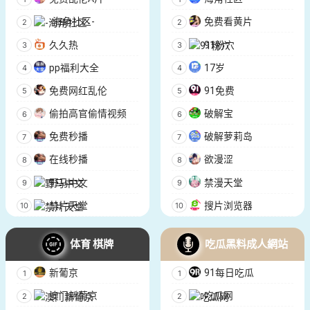
-海角社区-
免费看黄片
久久热
91粉穴
pp福利大全
17岁
免费网红乱伦
91免费
偷拍高官偷情视频
破解宝
免费秒播
破解萝莉岛
在线秒播
欲漫涩
野马中文
禁漫天堂
禁片天堂
搜片浏览器
体育 棋牌
吃瓜黑料成人網站
新葡京
91每日吃瓜
澳门新葡京
吃瓜网