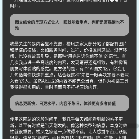
时间。
图文结合的呈现方式让人一眼就能看重点，判断是否靠谱也不
难
我最关注的是内容靠不靠谱，楼凤之家大部分帖子都配有图片
和简洁的描述，比如服务时间、过程、价格区间这些。没有啰
嗦，也没有故意引导，是那种“用完告诉你值不值”的语气。有
几次我点进一些高热度的内容，发现写得还挺细致，有种像看
朋友写体验贴的感觉。更方便的是，有个“AI图文”区，它会用
几句话帮你快速抓重点，适合我这种“先扫一眼再决定要不要深
入看”的人。虽然AI生成的内容不能完全当真，但作为初筛工具
我觉得挺实用的，省时间而且不打扰原始内容。
信息更新快，日更水平，内容不陈旧，体验更有参考价值
使用这网站的这段时间里，我几乎每天都能看到新的帖子更
新，甚至有时候是当天刚发的。像这种类型的信息，本身时效
性就很重要。楼凤之家这一点做得不错，让人感觉平台活跃度
很高，信息是“活的”。而且所有帖子都有时间戳，你能马上判