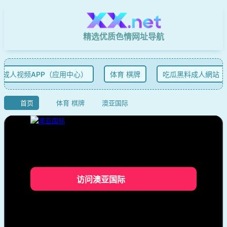
精选优质色情网址导航
成人视频APP（应用中心）
体育 棋牌
吃瓜黑料成人網站
首页
体育 棋牌
澳亚国际
访问澳亚国际