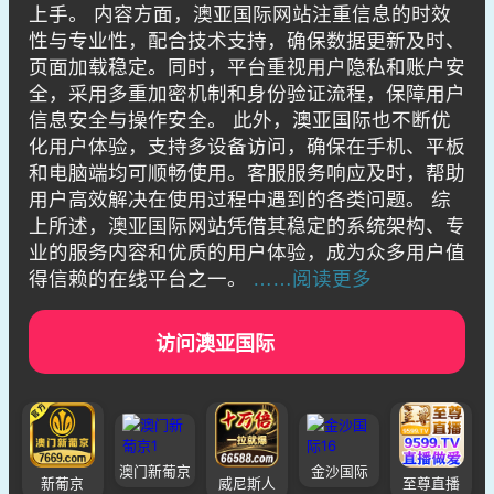
上手。 内容方面，澳亚国际网站注重信息的时效
性与专业性，配合技术支持，确保数据更新及时、
页面加载稳定。同时，平台重视用户隐私和账户安
全，采用多重加密机制和身份验证流程，保障用户
信息安全与操作安全。 此外，澳亚国际也不断优
化用户体验，支持多设备访问，确保在手机、平板
和电脑端均可顺畅使用。客服服务响应及时，帮助
用户高效解决在使用过程中遇到的各类问题。 综
上所述，澳亚国际网站凭借其稳定的系统架构、专
业的服务内容和优质的用户体验，成为众多用户值
得信赖的在线平台之一。
……阅读更多
访问澳亚国际
澳门新葡京
金沙国际
新葡京
威尼斯人
至尊直播