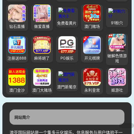
91粉穴
免费看黄片
钻石直播
做爱直播
澳门赌场
破解色情游
注册送888
麻将胡了
PG娱乐
开元棋牌
戏
澳門新葡京
澳门金沙
澳门大赌场
永利皇宫
姬游社
网站简介
澳亚国际网站是一个集多元化娱乐、信息服务与用户体验于一